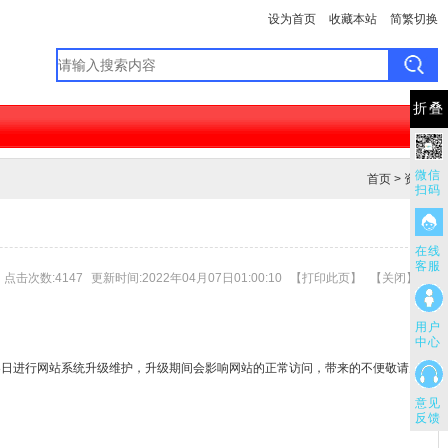
设为首页
收藏本站
简繁切换
折叠
微信
首页
>
资讯
扫码
在线
客服
点击次数:4147
更新时间:2022年04月07日01:00:10
【
打印此页
】
【
关闭
】
用户
中心
8日进行网站系统升级维护，升级期间会影响网站的正常访问，带来的不便敬请见
意见
反馈