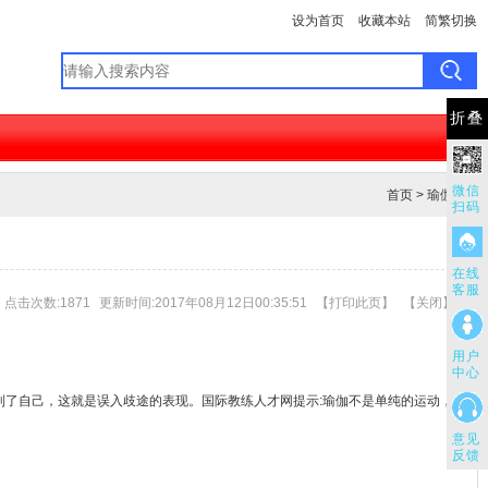
设为首页
收藏本站
简繁切换
折叠
微信
首页
>
瑜伽篇
扫码
在线
客服
点击次数:1871
更新时间:2017年08月12日00:35:51
【
打印此页
】
【
关闭
】
用户
中心
到了自己，这就是误入歧途的表现。
国际教练人才网
提示:瑜伽不是单纯的运动，
意见
反馈