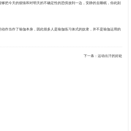
能够把今天的烦恼和对明天的不确定性的恐惧放到一边，安静的去睡眠，你此刻
的动作当作了瑜伽本身，因此很多人是瑜伽练习体式的奴隶，并不是瑜伽运用的
下一条：
运动出汗的好处