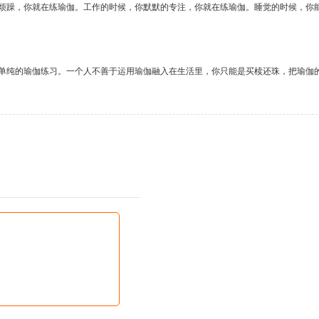
烦躁，你就在练瑜伽。工作的时候，你默默的专注，你就在练瑜伽。睡觉的时候，你
单纯的瑜伽练习。一个人不善于运用瑜伽融入在生活里，你只能是买椟还珠，把瑜伽