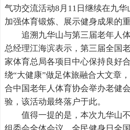
气功交流活动8月11日继续在九
加强体育锻炼、展示健身成果的
追溯九华山与第三届老年人体育
总经理江海滨表示，第三届全国
家体育总局各项目中心保持良好
绕“大健康”做足体旅融合大文章
合中国老年人体育协会举办老健
验，该活动最终落户于此。
值得一提的是，本次九华山不仅
组委会全体会议、全民健身日全