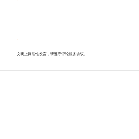
文明上网理性发言，请遵守评论服务协议。