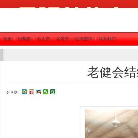
首页
经营篇
名人堂
名馆堂
证书查询
联系我们
老健会结
分享到: