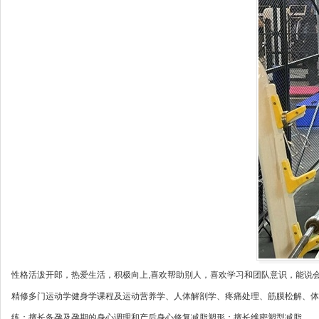
性格活泼开郎，热爱生活，积极向上,喜欢帮助别人，喜欢学习和团队意识，能说
精修多门运动学健身学课程及运动营养学、人体解剖学、疼痛处理、筋膜松解、体
练；擅长备孕及孕期的身心调理和产后身心修复减脂塑形；擅长维密塑型减脂。