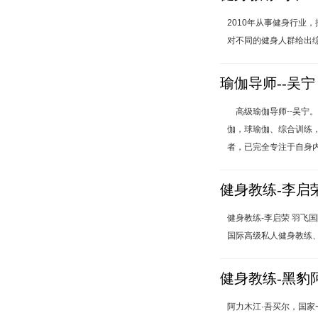
2010年从事健身行
对不同的健身人群给出综
瑜伽导师--吴宁
高级瑜伽导师--吴宁
伽，球瑜伽、综合训练
者，已完全专注于自身内
健身教练-李启
健身教练-李启荣 羽飞
国际高级私人健身教练、
健身教练-黑豹
阿力木江·吾买尔，国