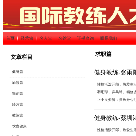
首页
经营篇
名人堂
名馆堂
证书查询
联系我们
求职篇
文章栏目
健身教练-张雨
健身篇
瑜伽篇
性格活泼开郎，热爱生
羽毛球，乒乓球。精修
舞蹈篇
正不良姿势；擅长身心疗
经营篇
教练篇
健身教练-蔡圳
饮食健康
性格活泼开郎，热爱生活