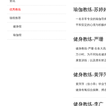
资讯
瑜伽教练-苏婷
优秀教练
场馆推荐
一名非常专业的瑜伽导
平和安定的心境与积极向上
健身馆
瑜伽馆
健身教练-严珊
舞蹈馆
健身教练-严珊 在各
万小时。为不同知名健
康复训练；以及擅长矫正
健身教练-黄萍
黄萍萍（偟小乖）毕业
健身有氧综合操舞、搏击
健身教练-李广