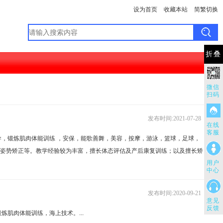
设为首页
收藏本站
简繁切换
折叠
微信
扫码
发布时间:2021-07-28
在线
客服
导，锻炼肌肉体能训练 ，安保，能歌善舞，美容，按摩，游泳，篮球，足球，
姿势矫正等。教学经验较为丰富，擅长体态评估及产后康复训练；以及擅长矫
用户
中心
发布时间:2020-09-21
意见
反馈
肌肉体能训练，海上技术。...