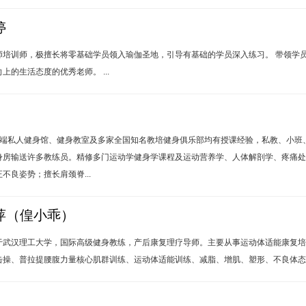
婷
师培训师，极擅长将零基础学员领入瑜伽圣地，引导有基础的学员深入练习。 带领学
的生活态度的优秀老师。 ...
大高端私人健身馆、健身教室及多家全国知名教培健身俱乐部均有授课经验，私教、小班
身房输送许多教练员。精修多门运动学健身学课程及运动营养学、人体解剖学、疼痛处
不良姿势；擅长肩颈脊...
萍（偟小乖）
于武汉理工大学，国际高级健身教练，产后康复理疗导师。主要从事运动体适能康复培
操、普拉提腰腹力量核心肌群训练、运动体适能训练、减脂、增肌、塑形、不良体态调整