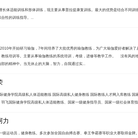
业，擅长体适能训练和形体训练，现主要从事普拉提康复训练。最大的优势是结合不同
合性的训练指导。...
。2010年开始研习瑜伽，7年间培养了大批优秀的瑜伽教练，为广大瑜伽爱好者解决
，教练培训等。主要从事瑜伽教练的系统培训，考级，进修等教学工作。 没有风的
部的精神中。当无休止的大脑，智力，自我通过实...
荣
国际健身学院高级私人体适能教练 国际高级私人健身教练 国际教练人才网入库教练 国家
羽飞国际健身学院高级私人体适能教练、国家一级健身指导员、国家一级社会体育指导员
阿力
家一级运动员，健身教练。多次参加全国自由搏击赛、拳王争霸赛等职业大赛取得金牌