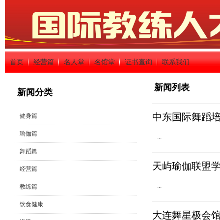
首页
经营篇
名人堂
名馆堂
证书查询
联系我们
新闻列表
新闻分类
中东国际舞蹈
健身篇
瑜伽篇
...
舞蹈篇
天屿瑜伽联盟
经营篇
...
教练篇
饮食健康
大连舞星极会