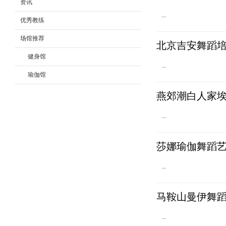
资讯
...
优秀教练
场馆推荐
北京吉安舞蹈
健身馆
...
瑜伽馆
舞蹈馆
燕郊潮白人家
...
莎娜瑜伽舞蹈
...
马鞍山曼伊舞
...