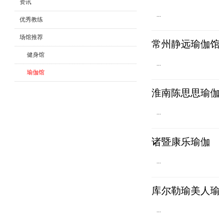
资讯
...
优秀教练
场馆推荐
常州静远瑜伽
健身馆
...
瑜伽馆
舞蹈馆
淮南陈思思瑜
...
诸暨康乐瑜伽
...
库尔勒瑜美人
...