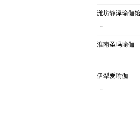
潍坊静泽瑜伽
...
淮南圣玛瑜伽
...
伊犁爱瑜伽
...