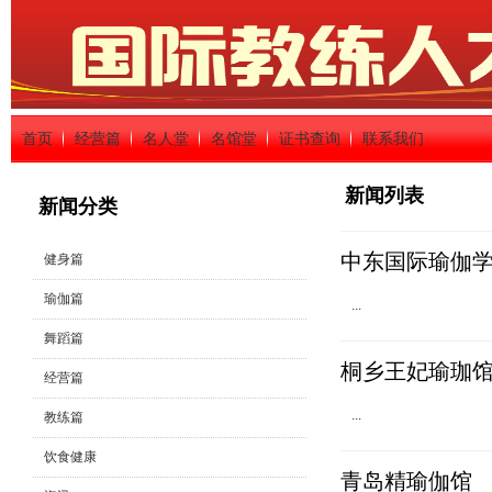
首页
经营篇
名人堂
名馆堂
证书查询
联系我们
新闻列表
新闻分类
中东国际瑜伽
健身篇
瑜伽篇
...
舞蹈篇
桐乡王妃瑜珈
经营篇
...
教练篇
饮食健康
青岛精瑜伽馆