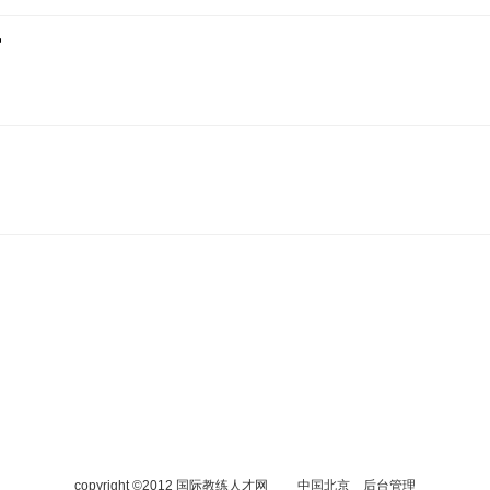
馆
copyright ©2012 国际教练人才网
中国北京
后台管理