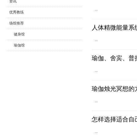
资讯
...
优秀教练
场馆推荐
人体精微能量系
健身馆
...
瑜伽馆
舞蹈馆
瑜伽、舍宾、普拉
...
瑜伽烛光冥想的
...
怎样选择适合自
...