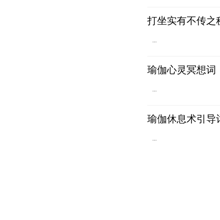
打坐实有不传之
...
瑜伽心灵冥想词
...
瑜伽休息术引导
...