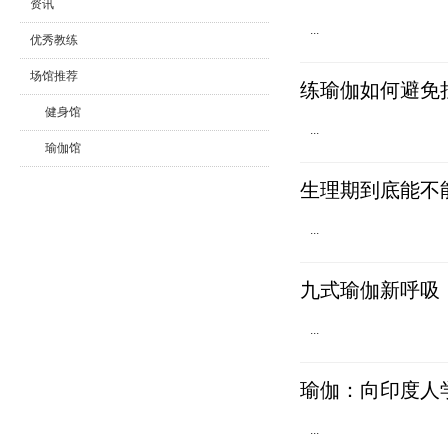
资讯
...
优秀教练
场馆推荐
练瑜伽如何避免
健身馆
...
瑜伽馆
舞蹈馆
生理期到底能不
...
九式瑜伽新呼吸
...
瑜伽：向印度人
...